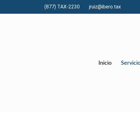
(877) TAX-2230
jruiz@ibero.tax
Inicio
Servici