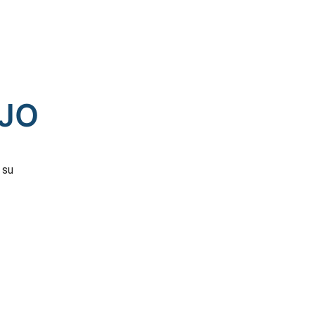
JO
 su